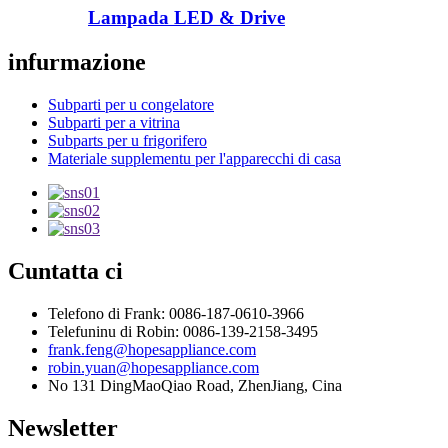
Lampada LED & Drive
infurmazione
Subparti per u congelatore
Subparti per a vitrina
Subparts per u frigorifero
Materiale supplementu per l'apparecchi di casa
Cuntatta ci
Telefono di Frank: 0086-187-0610-3966
Telefuninu di Robin: 0086-139-2158-3495
frank.feng@hopesappliance.com
robin.yuan@hopesappliance.com
No 131 DingMaoQiao Road, ZhenJiang, Cina
Newsletter