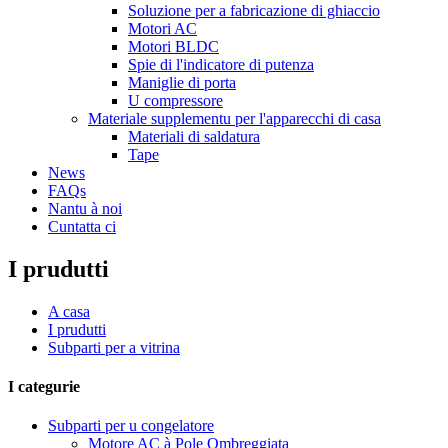
Soluzione per a fabricazione di ghiaccio
Motori AC
Motori BLDC
Spie di l'indicatore di putenza
Maniglie di porta
U compressore
Materiale supplementu per l'apparecchi di casa
Materiali di saldatura
Tape
News
FAQs
Nantu à noi
Cuntatta ci
I prudutti
A casa
I prudutti
Subparti per a vitrina
I categurie
Subparti per u congelatore
Motore AC à Pole Ombreggiata