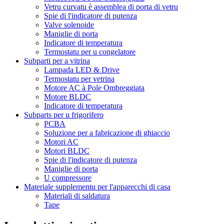
Vetru curvatu è assemblea di porta di vetru
Spie di l'indicatore di putenza
Valve solenoide
Maniglie di porta
Indicatore di temperatura
Termostatu per u congelatore
Subparti per a vitrina
Lampada LED & Drive
Termostatu per vetrina
Motore AC à Pole Ombreggiata
Motore BLDC
Indicatore di temperatura
Subparts per u frigorifero
PCBA
Soluzione per a fabricazione di ghiaccio
Motori AC
Motori BLDC
Spie di l'indicatore di putenza
Maniglie di porta
U compressore
Materiale supplementu per l'apparecchi di casa
Materiali di saldatura
Tape