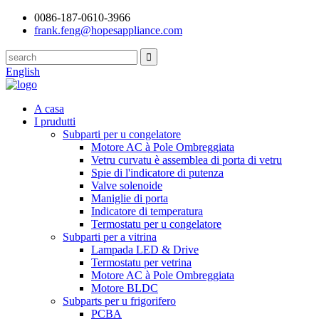
0086-187-0610-3966
frank.feng@hopesappliance.com
English
A casa
I prudutti
Subparti per u congelatore
Motore AC à Pole Ombreggiata
Vetru curvatu è assemblea di porta di vetru
Spie di l'indicatore di putenza
Valve solenoide
Maniglie di porta
Indicatore di temperatura
Termostatu per u congelatore
Subparti per a vitrina
Lampada LED & Drive
Termostatu per vetrina
Motore AC à Pole Ombreggiata
Motore BLDC
Subparts per u frigorifero
PCBA